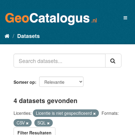
Datasets
Sorteer op
4 datasets gevonden
Licenties:
Licentie is niet gespecificeerd
Formats:
CSV
SQL
Filter Resultaten