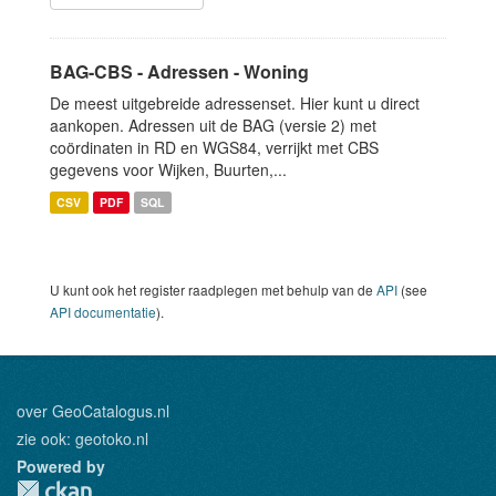
BAG-CBS - Adressen - Woning
De meest uitgebreide adressenset. Hier kunt u direct
aankopen. Adressen uit de BAG (versie 2) met
coördinaten in RD en WGS84, verrijkt met CBS
gegevens voor Wijken, Buurten,...
CSV
PDF
SQL
U kunt ook het register raadplegen met behulp van de
API
(see
API documentatie
).
over GeoCatalogus.nl
zie ook:
geotoko.nl
Powered by