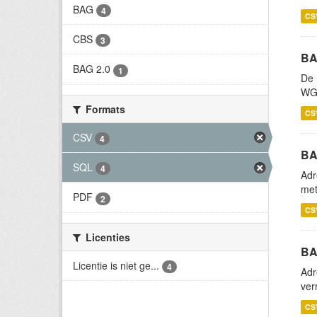
BAG
4
CS
CBS
3
BA
BAG 2.0
1
De 
WGS
Formats
CS
CSV
4
BA
SQL
4
Adr
met
PDF
2
CS
Licenties
BA
Licentie is niet ge...
4
Adr
ver
CS