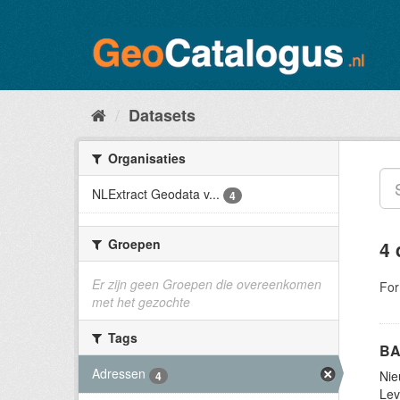
Datasets
Organisaties
NLExtract Geodata v...
4
Groepen
4 
Er zijn geen Groepen die overeenkomen
For
met het gezochte
Tags
BA
Adressen
Nie
4
Lev