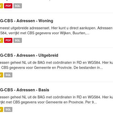
V
PDF
SQL
G-CBS - Adressen - Woning
meest uitgebreide adressenset. Hier kunt u direct aankopen. Adressen 
84, verrijkt met CBS gegevens voor Wijken, Buurten,...
V
PDF
SQL
G-CBS - Adressen - Uitgebreid
essen geheel NL uit de BAG met coördinaten in RD en WGS84. Hier kunt
 CBS gegevens voor Gemeente en Provincie. De bestanden in...
V
SQL
G-CBS - Adressen - Basis
essen geheel NL uit de BAG met coördinaten in RD en WGS84. Hier kun
rijkt met CBS gegevens voor Gemeente en Provincie. Per 9...
V
SQL