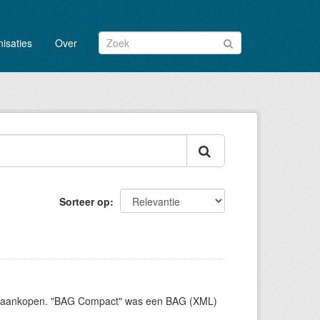
isaties
Over
Sorteer op
ct aankopen. "BAG Compact" was een BAG (XML)