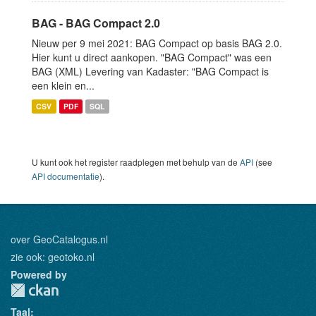
BAG - BAG Compact 2.0
Nieuw per 9 mei 2021: BAG Compact op basis BAG 2.0.
Hier kunt u direct aankopen. "BAG Compact" was een
BAG (XML) Levering van Kadaster: "BAG Compact is
een klein en...
CSV
PDF
SQL
U kunt ook het register raadplegen met behulp van de
API
(see
API documentatie
).
over GeoCatalogus.nl
zie ook:
geotoko.nl
Powered by
Taal