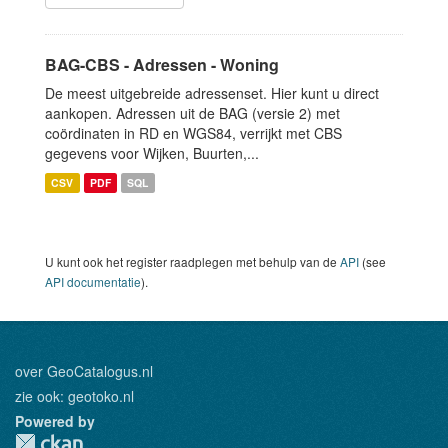
BAG-CBS - Adressen - Woning
De meest uitgebreide adressenset. Hier kunt u direct
aankopen. Adressen uit de BAG (versie 2) met
coördinaten in RD en WGS84, verrijkt met CBS
gegevens voor Wijken, Buurten,...
CSV
PDF
SQL
U kunt ook het register raadplegen met behulp van de
API
(see
API documentatie
).
over GeoCatalogus.nl
zie ook:
geotoko.nl
Powered by