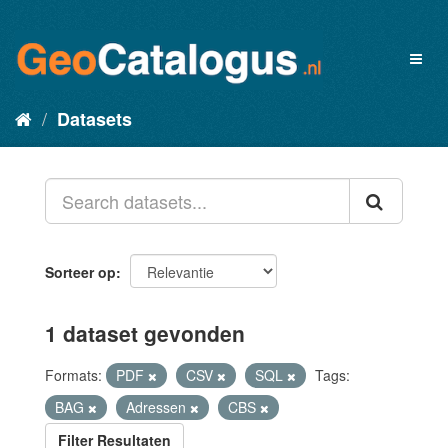
Datasets
Sorteer op
1 dataset gevonden
Formats:
PDF
CSV
SQL
Tags:
BAG
Adressen
CBS
Filter Resultaten