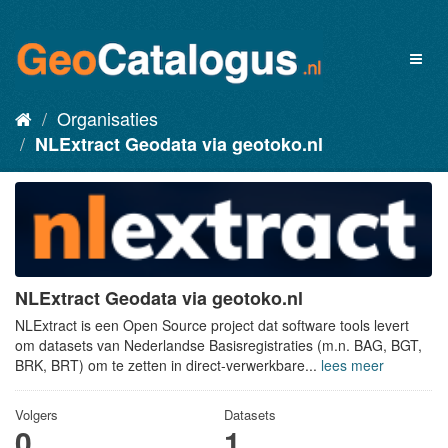
Organisaties
NLExtract Geodata via geotoko.nl
NLExtract Geodata via geotoko.nl
NLExtract is een Open Source project dat software tools levert
om datasets van Nederlandse Basisregistraties (m.n. BAG, BGT,
BRK, BRT) om te zetten in direct-verwerkbare...
lees meer
Volgers
Datasets
0
1