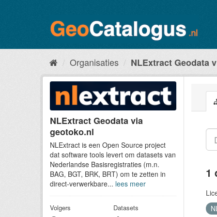
Organisaties
NLExtract Geodata v
NLExtract Geodata via
geotoko.nl
NLExtract is een Open Source project
dat software tools levert om datasets van
Nederlandse Basisregistraties (m.n.
1 
BAG, BGT, BRK, BRT) om te zetten in
direct-verwerkbare...
lees meer
Lic
Volgers
Datasets
N