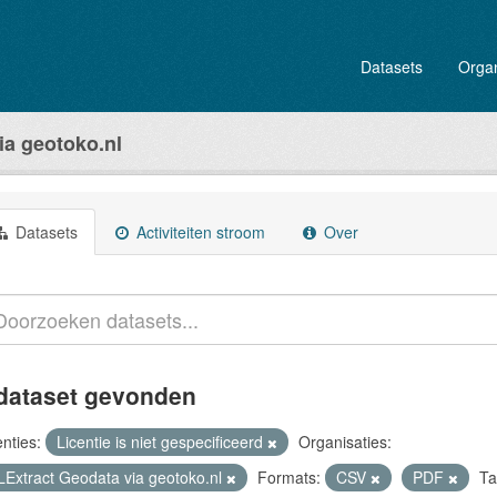
Datasets
Organ
ia geotoko.nl
Datasets
Activiteiten stroom
Over
dataset gevonden
enties:
Licentie is niet gespecificeerd
Organisaties:
LExtract Geodata via geotoko.nl
Formats:
CSV
PDF
Ta