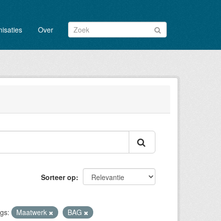
isaties
Over
Sorteer op
gs:
Maatwerk
BAG