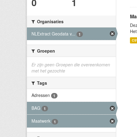
0
1
Ma
Organisaties
Dez
Het
NLExtract Geodata v...
1
CS
Groepen
Er zijn geen Groepen die overeenkomen
met het gezochte
Tags
Adressen
1
BAG
1
Maatwerk
1