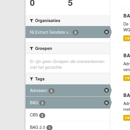
0
5
BA
Organisaties
De 
WGS
NLExtract Geodata v...
5
CS
Groepen
BA
Er zijn geen Groepen die overeenkomen
Adr
met het gezochte
ver
Tags
CS
Adressen
5
BA
BAG
Adr
5
met
CBS
3
CS
BAG 2.0
1