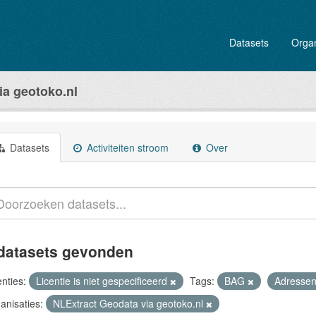
Datasets
Organ
ia geotoko.nl
Datasets
Activiteiten stroom
Over
datasets gevonden
enties:
Licentie is niet gespecificeerd
Tags:
BAG
Adresse
anisaties:
NLExtract Geodata via geotoko.nl