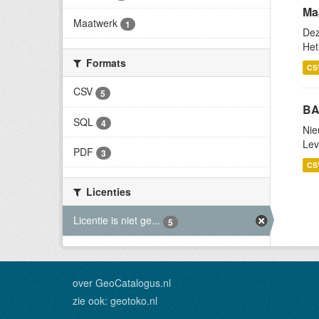
Ma
Maatwerk
1
Dez
Het
Formats
CS
CSV
5
BA
SQL
4
Nie
Lev
PDF
3
CS
Licenties
Licentie is niet ge...
5
over GeoCatalogus.nl
zie ook:
geotoko.nl