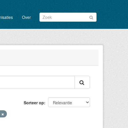
isaties
Over
Sorteer op
n