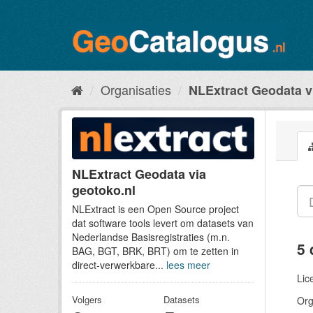
Organisaties
NLExtract Geodata v
NLExtract Geodata via
geotoko.nl
NLExtract is een Open Source project
dat software tools levert om datasets van
Nederlandse Basisregistraties (m.n.
5 
BAG, BGT, BRK, BRT) om te zetten in
direct-verwerkbare...
lees meer
Lic
Volgers
Datasets
Org