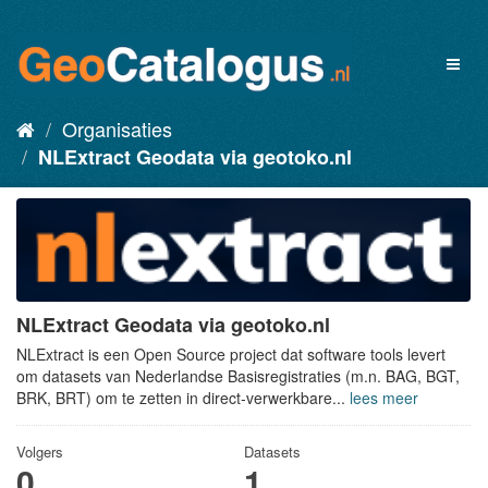
Organisaties
NLExtract Geodata via geotoko.nl
NLExtract Geodata via geotoko.nl
NLExtract is een Open Source project dat software tools levert
om datasets van Nederlandse Basisregistraties (m.n. BAG, BGT,
BRK, BRT) om te zetten in direct-verwerkbare...
lees meer
Volgers
Datasets
0
1