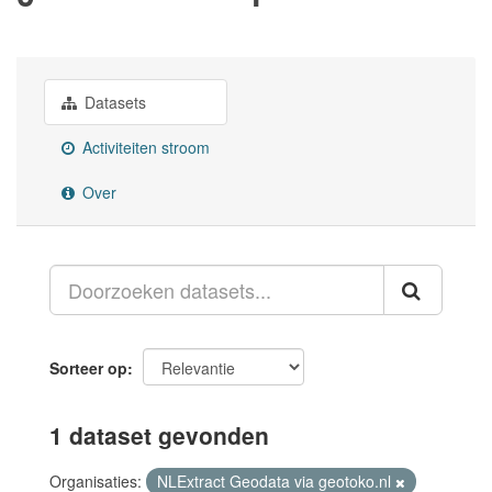
Datasets
Activiteiten stroom
Over
Sorteer op
1 dataset gevonden
Organisaties:
NLExtract Geodata via geotoko.nl