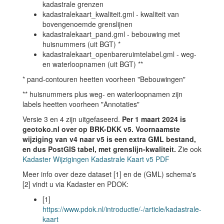
kadastrale grenzen
kadastralekaart_kwaliteit.gml - kwaliteit van
bovengenoemde grenslijnen
kadastralekaart_pand.gml - bebouwing met
huisnummers (uit BGT) *
kadastralekaart_openbareruimtelabel.gml - weg-
en waterloopnamen (uit BGT) **
* pand-contouren heetten voorheen "Bebouwingen"
** huisnummers plus weg- en waterloopnamen zijn
labels heetten voorheen "Annotaties"
Versie 3 en 4 zijn uitgefaseerd.
Per 1 maart 2024 is
geotoko.nl over op BRK-DKK v5. Voornaamste
wijziging van v4 naar v5 is een extra GML bestand,
en dus PostGIS tabel, met grenslijn-kwaliteit.
Zie ook
Kadaster Wijzigingen Kadastrale Kaart v5 PDF
Meer info over deze dataset [1] en de (GML) schema's
[2] vindt u via Kadaster en PDOK:
[1]
https://www.pdok.nl/introductie/-/article/kadastrale-
kaart