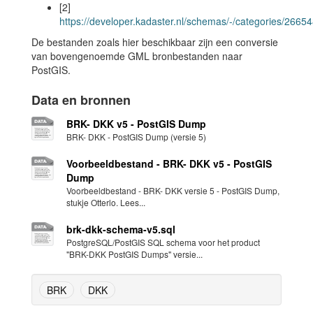
[2]
https://developer.kadaster.nl/schemas/-/categories/2665
De bestanden zoals hier beschikbaar zijn een conversie
van bovengenoemde GML bronbestanden naar
PostGIS.
Data en bronnen
BRK- DKK v5 - PostGIS Dump
BRK- DKK - PostGIS Dump (versie 5)
Voorbeeldbestand - BRK- DKK v5 - PostGIS
Dump
Voorbeeldbestand - BRK- DKK versie 5 - PostGIS Dump,
stukje Otterlo. Lees...
brk-dkk-schema-v5.sql
PostgreSQL/PostGIS SQL schema voor het product
"BRK-DKK PostGIS Dumps" versie...
BRK
DKK