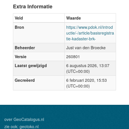
Extra Informatie
Veld
Waarde
Bron
https://www.pdok.nl/introd
uctie/-/article/basisregistra
tie-kadaster-brk-
Beheerder
Just van den Broecke
Versie
260801
Laatst gewijzigd
6 augustus 2026, 13:07
(UTC+00:00)
Gecreëerd
6 februari 2020, 15:53
(UTC+00:00)
over GeoCatalogus.nl
zie ook:
geotoko.nl