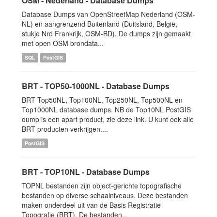
OSM - Nederland - Database Dumps
Database Dumps van OpenStreetMap Nederland (OSM-
NL) en aangrenzend Buitenland (Duitsland, België,
stukje Nrd Frankrijk, OSM-BD). De dumps zijn gemaakt
met open OSM brondata...
SQL
PostGIS
BRT - TOP50-1000NL - Database Dumps
BRT Top50NL, Top100NL, Top250NL, Top500NL en
Top1000NL database dumps. NB de Top10NL PostGIS
dump is een apart product, zie deze link. U kunt ook alle
BRT producten verkrijgen....
PostGIS
BRT - TOP10NL - Database Dumps
TOPNL bestanden zijn object-gerichte topografische
bestanden op diverse schaalniveaus. Deze bestanden
maken onderdeel uit van de Basis Registratie
Topografie (BRT). De bestanden...